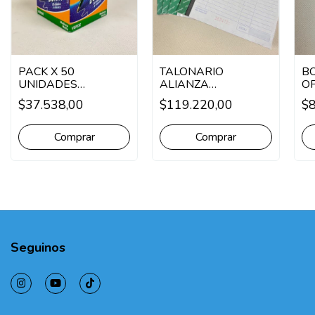
PACK X 50
TALONARIO
BO
UNIDADES
ALIANZA
O
BOLIGRAFO BIC
PRESUPUESTO
$37.538,00
$119.220,00
$
OPACO
GRANDE
DUPLICADO PACK X
60 U.
Comprar
Seguinos