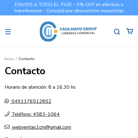
ENVIOS A TODO EL PAÍS - 5% OFF en efectivo o
transferencia - Consultá por descuentos mayoristas
Inicio
/
Contacto
Contacto
Horario de atención: 8 a 16.30 hs
5491176512852
Teléfono: 4583-1064
webventas1cm@gmail.com