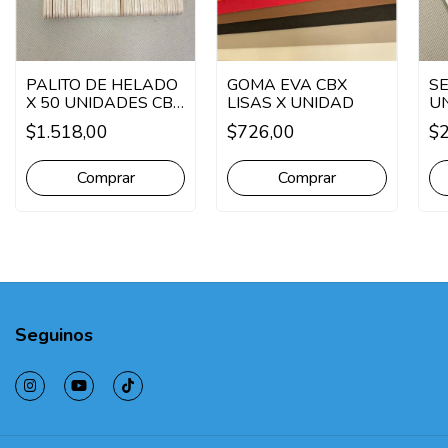
PALITO DE HELADO
GOMA EVA CBX
SE
X 50 UNIDADES CBX
LISAS X UNIDAD
UN
MADERA/COLORES
EC
$1.518,00
$726,00
$2
R
Comprar
Comprar
Seguinos