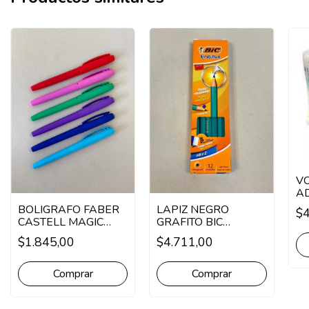
V
A
SI
BOLIGRAFO FABER
LAPIZ NEGRO
$4
T
CASTELL MAGIC
GRAFITO BIC
ML
BORRABLE VARIOS
EVOLUTION HB SIN
$1.845,00
$4.711,00
COLORES
GOMA X 12 U
Comprar