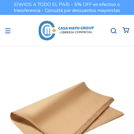
ENVIOS A TODO EL PAÍS - 5% OFF en efectivo o
transferencia - Consultá por descuentos mayoristas