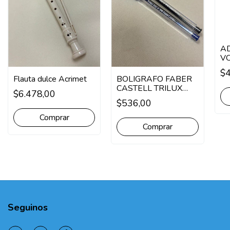
A
V
SI
$4
Flauta dulce Acrimet
BOLIGRAFO FABER
CASTELL TRILUX
$6.478,00
CRISTAL X UNIDAD
$536,00
Comprar
Seguinos