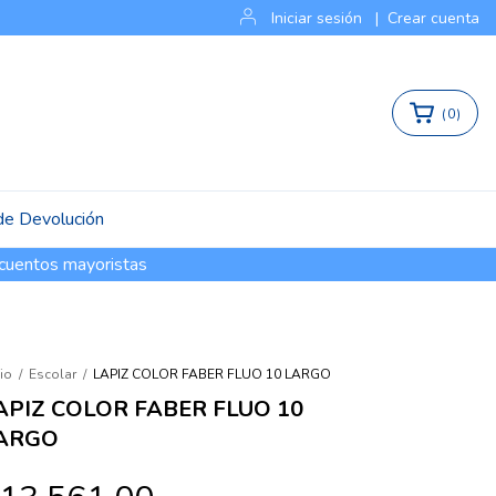
Iniciar sesión
|
Crear cuenta
(
0
)
 de Devolución
cuentos mayoristas
cio
/
Escolar
/
LAPIZ COLOR FABER FLUO 10 LARGO
APIZ COLOR FABER FLUO 10
ARGO