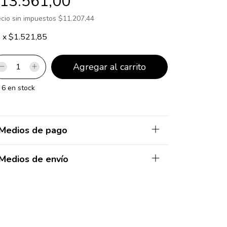
13.561,00
ecio sin impuestos
$11.207,44
8
x
$1.521,85
6
en stock
Medios de pago
Medios de envío