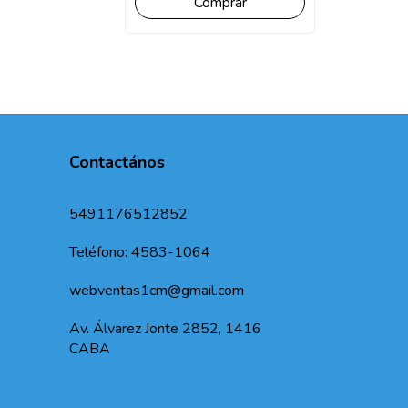
$646,00
Contactános
5491176512852
Teléfono: 4583-1064
webventas1cm@gmail.com
Av. Álvarez Jonte 2852, 1416
CABA