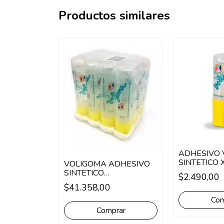
Productos similares
ADHESIVO
ADHESIVO
SINTETICO 
VOLIGOMA ADHESIVO
TE 30 ML
SINTETICO
$2.490,00
DES
TRANSPARENTE 50 ML
$41.358,00
X 12 UNIDADES