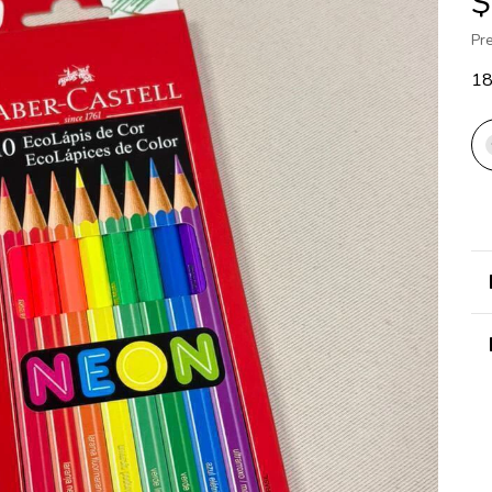
$
Pr
1