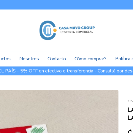
uctos
Nosotros
Contacto
Cómo comprar?
Política
PAÍS - 5% OFF en efectivo o transferencia - Consultá por des
Ini
L
L