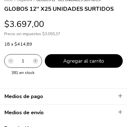
Inicio
/
Regalería
/
GLOBOS 12'' X25 UNIDADES SURTIDOS
GLOBOS 12'' X25 UNIDADES SURTIDOS
$3.697,00
Precio sin impuestos
$3.055,37
18
x
$414,89
381
en stock
Medios de pago
Medios de envío