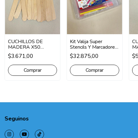
CUCHILLOS DE
Kit Valija Super
C
MADERA X50
Stencils Y Marcadores
M
UNIDADES
Trabi Para Pintar
U
$3.671,00
$32.875,00
$5
Seguinos