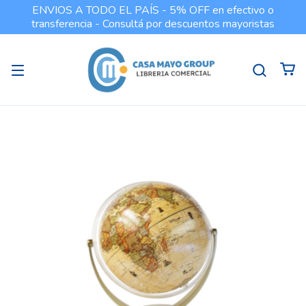
ENVIOS A TODO EL PAÍS - 5% OFF en efectivo o
transferencia - Consultá por descuentos mayoristas