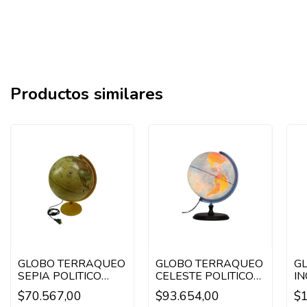
Productos similares
GLOBO TERRAQUEO
GLOBO TERRAQUEO
G
SEPIA POLITICO
CELESTE POLITICO
IN
BASE DE PLASTICO
CON LUZ BASE DE
PO
$70.567,00
$93.654,00
$1
CON LUZ
MADERA
M