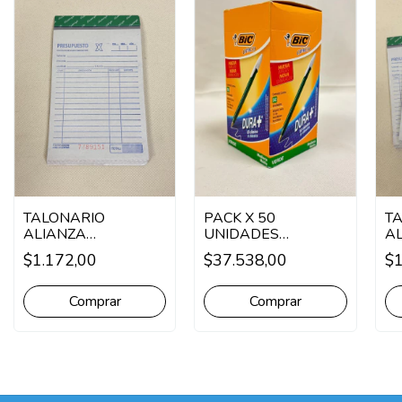
TALONARIO
PACK X 50
T
ALIANZA
UNIDADES
A
PRESUPUESTO
BOLIGRAFO BIC
P
$1.172,00
$37.538,00
$1
CHICO DUPLICADO
OPACO
C
PA
Comprar