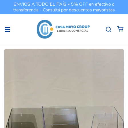
ENVIOS A TODO EL PAÍS - 5% OFF en efectivo o
transferencia - Consultá por descuentos mayoristas