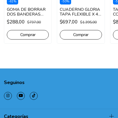
-
61
%
-
50
%
-
5
GOMA DE BORRAR
CUADERNO GLORIA
T
DOS BANDERAS
TAPA FLEXIBLE X 48
CO
214 TINTA / LAPIZ
HOJAS
M
$288,00
$697,00
$
$737,00
$1.395,00
AZUL X UNIDAD
Comprar
Seguinos
Categorías