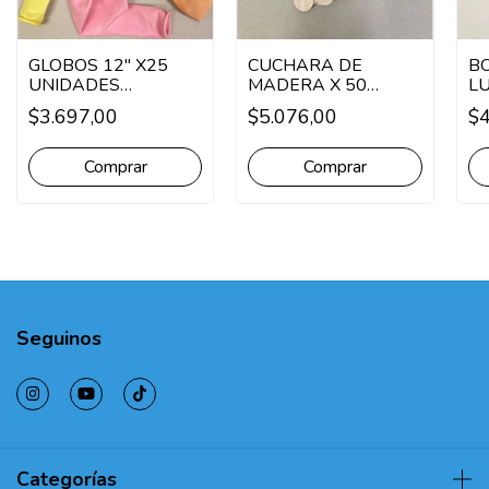
GLOBOS 12'' X25
CUCHARA DE
BO
UNIDADES
MADERA X 50
LU
SURTIDOS
UNIDADES
75
$3.697,00
$5.076,00
$4
M
Seguinos
Categorías