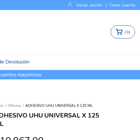
Iniciar sesión
|
Crear cuenta
(
0
)
 de Devolución
cuentos mayoristas
cio
/
Oficina
/
ADHESIVO UHU UNIVERSAL X 125 ML
DHESIVO UHU UNIVERSAL X 125
L