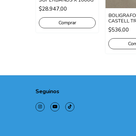
SUPERBANDS X 1000G
$28.947,00
UNIDADES
BOLIGRAFO
BIC OPACO
CASTELL T
CRISTAL X
$536,00
rar
Com
Seguinos