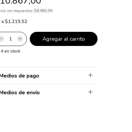
10.867,00
ecio sin impuestos
$8.980,99
8
x
$1.219,52
4
en stock
Medios de pago
Medios de envío