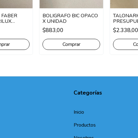
 FABER
BOLIGRAFO BIC OPACO
TALONARI
RILUX
X UNIDAD
PRESUPU
 UNIDAD
GRANDE 
$883,00
$2.338,0
prar
Comprar
Categorías
Inicio
Productos