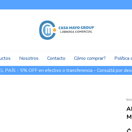
uctos
Nosotros
Contacto
Cómo comprar?
Política
PAÍS - 5% OFF en efectivo o transferencia - Consultá por des
Ini
A
M