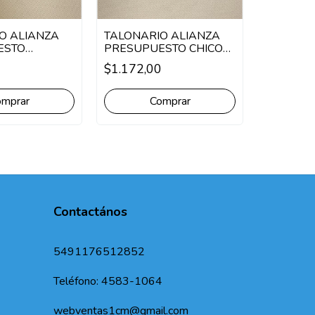
ADHESI
UNIVERS
O ALIANZA
TALONARIO ALIANZA
$3.013,
ESTO
PRESUPUESTO CHICO
DUPLICADO
DUPLICADO
0
$1.172,00
Contactános
5491176512852
Teléfono: 4583-1064
webventas1cm@gmail.com