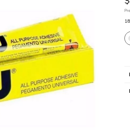
$
Pr
1