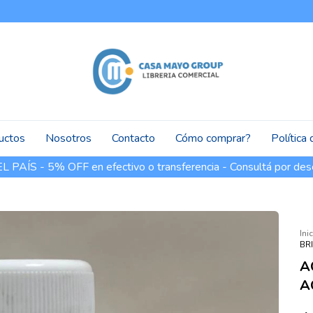
uctos
Nosotros
Contacto
Cómo comprar?
Política
PAÍS - 5% OFF en efectivo o transferencia - Consultá por des
Ini
BR
A
A