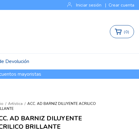
Iniciar sesión
|
Crear cuenta
(
0
)
 de Devolución
cuentos mayoristas
cio
/
Artística
/
ACC. AD BARNIZ DILUYENTE ACRILICO
ILLANTE
CC. AD BARNIZ DILUYENTE
CRILICO BRILLANTE