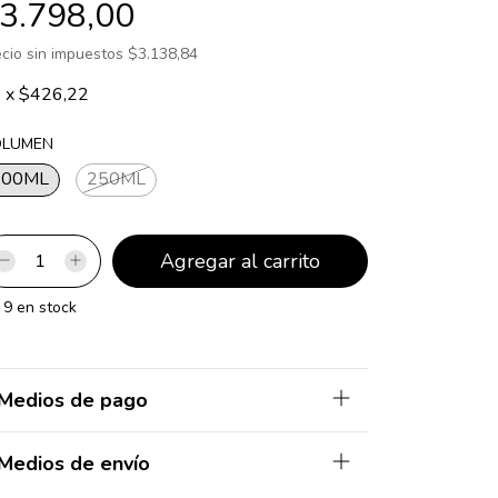
3.798,00
ecio sin impuestos
$3.138,84
8
x
$426,22
OLUMEN
100ML
250ML
9
en stock
Medios de pago
Medios de envío