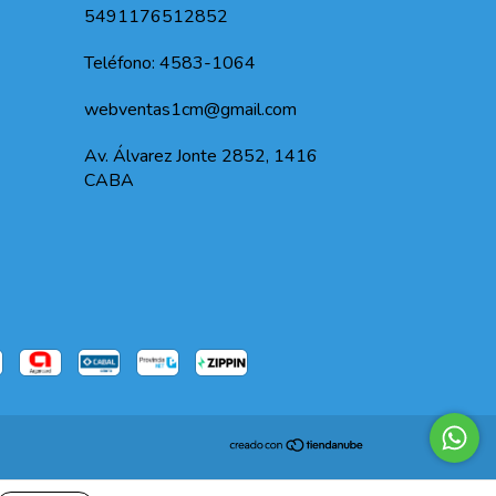
5491176512852
Teléfono: 4583-1064
webventas1cm@gmail.com
Av. Álvarez Jonte 2852, 1416
CABA