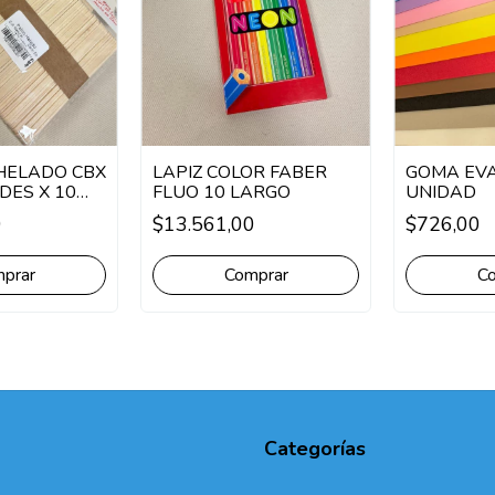
 HELADO CBX
LAPIZ COLOR FABER
GOMA EVA
DES X 10
FLUO 10 LARGO
UNIDAD
0
$13.561,00
$726,00
OLORES
prar
C
Categorías