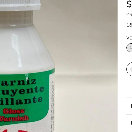
$
Pr
1
V