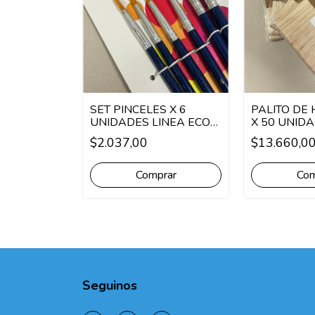
BX GLITTER
SET PINCELES X 6
PALITO DE
UNIDAD
UNIDADES LINEA ECO
X 50 UNIDA
N°2 REDONDOS
PACK
$2.037,00
$13.660,0
MADERA/C
rar
Com
Seguinos