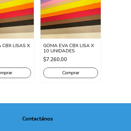
 CBX LISAS X
GOMA EVA CBX LISA X
10 UNIDADES
IMAN CI
$7.260,00
$7.982,
omprar
Comprar
Contactános